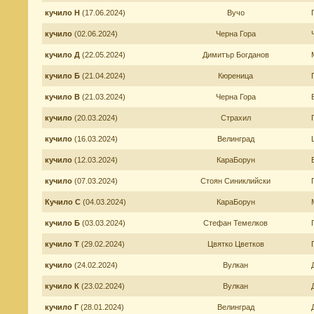
кучило Н
(17.06.2024)
Вучо
кучило
(02.06.2024)
Черна Гора
кучило Д
(22.05.2024)
Димитър Богданов
кучило Б
(21.04.2024)
Кюреница
кучило В
(21.03.2024)
Черна Гора
кучило
(20.03.2024)
Страхил
кучило
(16.03.2024)
Велинград
кучило
(12.03.2024)
КараБорун
кучило
(07.03.2024)
Стоян Синиклийски
Кучило С
(04.03.2024)
КараБорун
кучило Б
(03.03.2024)
Стефан Темелков
кучило Т
(29.02.2024)
Цвятко Цветков
кучило
(24.02.2024)
Вулкан
кучило К
(23.02.2024)
Вулкан
кучило Г
(28.01.2024)
Велинград