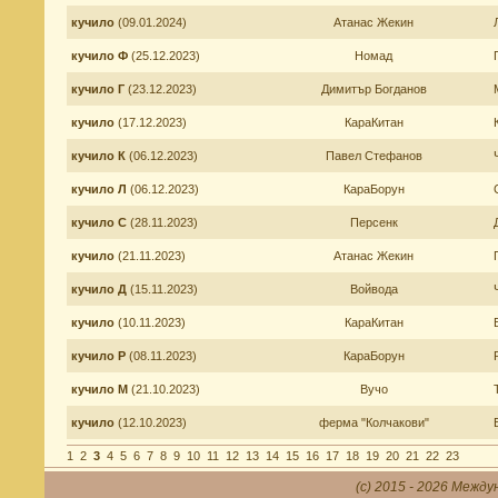
кучило
(09.01.2024)
Атанас Жекин
кучило Ф
(25.12.2023)
Номад
кучило Г
(23.12.2023)
Димитър Богданов
кучило
(17.12.2023)
КараКитан
кучило К
(06.12.2023)
Павел Стефанов
кучило Л
(06.12.2023)
КараБорун
кучило С
(28.11.2023)
Персенк
кучило
(21.11.2023)
Атанас Жекин
кучило Д
(15.11.2023)
Войвода
кучило
(10.11.2023)
КараКитан
кучило Р
(08.11.2023)
КараБорун
кучило М
(21.10.2023)
Вучо
кучило
(12.10.2023)
ферма "Колчакови"
1
2
3
4
5
6
7
8
9
10
11
12
13
14
15
16
17
18
19
20
21
22
23
(c) 2015 - 2026 Между