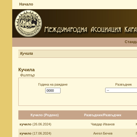
Начало
Станд
Кучила
Кучила
Филтър
Година на раждане
Развъдник
Кучилo (Родено)
Развъдник/Развъдчик
кучило
(26.06.2024)
Чавдар Иванов
кучило
(17.06.2024)
Ангел Бечев