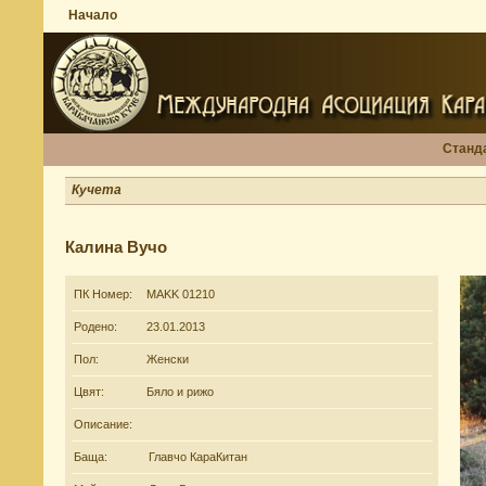
Начало
Станд
Кучета
Калина Вучо
ПК Номер:
MAKK 01210
Родено:
23.01.2013
Пол:
Женски
Цвят:
Бяло и рижо
Описание:
Баща:
Главчо КараКитан