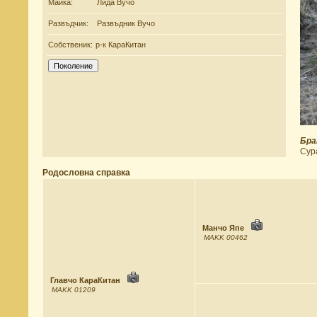
Майка:
Лида Вучо
Развъдчик:
Развъдник Вучо
Собственик:
р-к КараКитан
Бра
Сур
Родословна справка
Манчо Япе
MAKK 00462
Главчо КараКитан
MAKK 01209