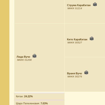
Струма КараКитан
MAKK 01214
Кито КараКитан
MAKK 00527
Лида Вучо
MAKK 01208
Враня Вучо
MAKK 00276
Китан:
24.22%
Шаро Пепеленовия:
7.03%