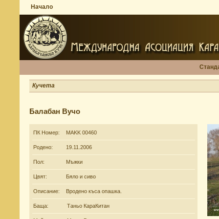
Начало
Станд
Кучета
Балабан Вучо
ПК Номер:
MAKK 00460
Родено:
19.11.2006
Пол:
Мъжки
Цвят:
Бяло и сиво
Описание:
Вродено къса опашка.
Баща:
Таньо КараКитан