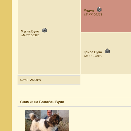
Медун
MAKK 00363
Мугла Вучо
MAKK 00396
Грива Вучо
MAKK 00397
Китан:
25.00%
Снимки на Балабан Вучо