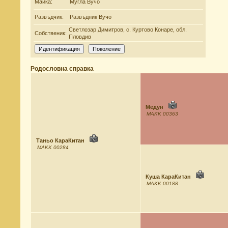
Майка:
Мугла Вучо
Развъдчик:
Развъдник Вучо
Светлозар Димитров, с. Куртово Конаре, обл.
Собственик:
Пловдив
Родословна справка
Медун
MAKK 00363
Таньо КараКитан
MAKK 00284
Куша КараКитан
MAKK 00188