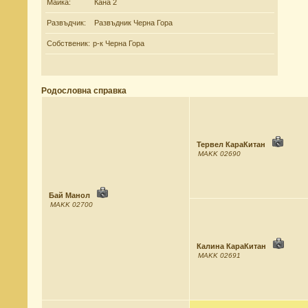
Майка:
Кана 2
Развъдчик:
Развъдник Черна Гора
Собственик:
р-к Черна Гора
Родословна справка
Тервел КараКитан
MAKK 02690
Бай Манол
MAKK 02700
Калина КараКитан
MAKK 02691