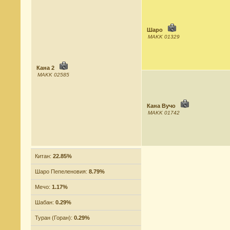
Шаро
MAKK 01329
Кана 2
MAKK 02585
Кана Вучо
MAKK 01742
Китан:
22.85%
Шаро Пепеленовия:
8.79%
Мечо:
1.17%
Шабан:
0.29%
Туран (Горан):
0.29%