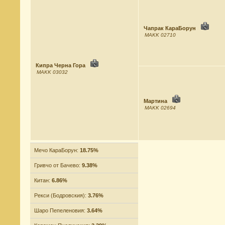
Чапрак КараБорун
MAKK 02710
Кипра Черна Гора
MAKK 03032
Мартина
MAKK 02694
Мечо КараБорун:
18.75%
Гривчо от Бачево:
9.38%
Китан:
6.86%
Рекси (Бодровския):
3.76%
Шаро Пепеленовия:
3.64%