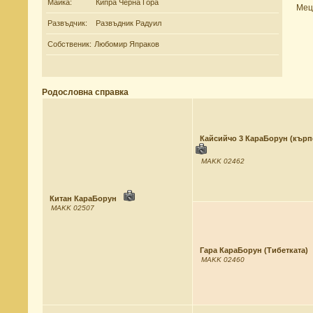
Майка:
Кипра Черна Гора
Мец
Развъдчик:
Развъдник Радуил
Собственик:
Любомир Япраков
Родословна справка
Кайсийчо 3 КараБорун (кърп
MAKK 02462
Китан КараБорун
MAKK 02507
Гара КараБорун (Тибетката)
MAKK 02460