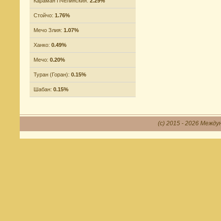
Караман Пчелинския:
2.29%
Стойчо:
1.76%
Мечо Злия:
1.07%
Ханко:
0.49%
Мечо:
0.20%
Туран (Горан):
0.15%
Шабан:
0.15%
(c) 2015 - 2026 Между