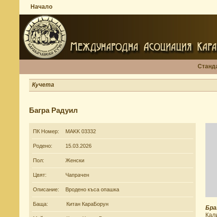
Начало
Станд
Кучета
Багра Радуил
ПК Номер:
MAKK 03332
Родено:
15.03.2026
Пол:
Женски
Цвят:
Чапрачен
Описание:
Вродено къса опашка
Баща:
Китан КараБорун
Бра
Кал