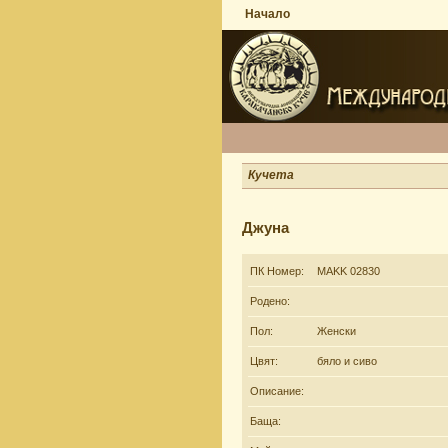
Начало
Кучета
Джуна
ПК Номер:
MAKK 02830
Родено:
Пол:
Женски
Цвят:
бяло и сиво
Описание:
Баща: