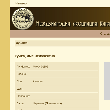
Начало
Станд
Кучета
кучка, име неизвестно
ПК Номер:
MAKK 01102
Родено:
Пол:
Женски
Цвят:
Описание:
Баща:
Караман (Пчелинския)