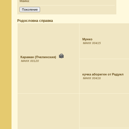
Майка:
Родословна справка
Мунко
MAKK 00415
Караман (Пчелинския)
MAKK 00120
кучка абориген от Радуил
MAKK 00416