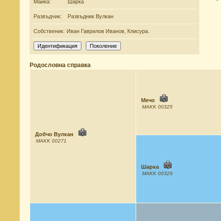
Майка:
Шарка
Развъдчик:
Развъдник Вулкан
Собственик:
Иван Гаврилов Иванов, Клисура.
Родословна справка
Мечо
MAKK 00325
Добчо Вулкан
MAKK 00271
Шарка
MAKK 00329