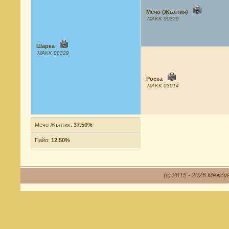
Мечо (Жълтия)
MAKK 00330
Шарка
MAKK 00329
Роска
MAKK 03014
Мечо Жълтия:
37.50%
Пайо:
12.50%
(c) 2015 - 2026 Между