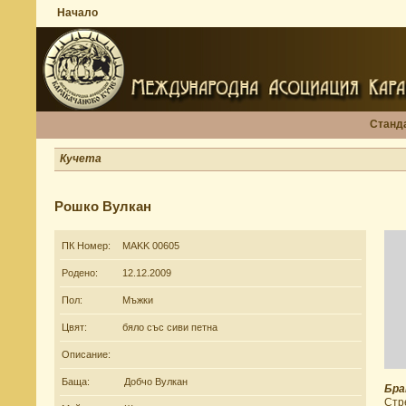
Начало
Станд
Кучета
Рошко Вулкан
ПК Номер:
MAKK 00605
Родено:
12.12.2009
Пол:
Мъжки
Цвят:
бяло със сиви петна
Описание:
Баща:
Добчо Вулкан
Бра
Стр