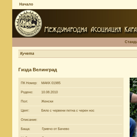
Начало
Станд
Кучета
Гизда Велинград
ПК Номер:
MAKK 01985
Родено:
10.08.2010
Пол:
Женски
Цвят:
Бяло с червени петна с черен нос
Описание:
Баща:
Гривчо от Бачево