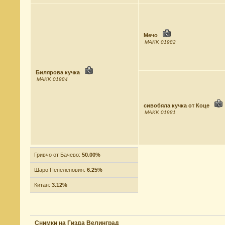
Мечо
MAKK 01982
Билярова кучка
MAKK 01984
сивобяла кучка от Коце
MAKK 01981
Гривчо от Бачево:
50.00%
Шаро Пепеленовия:
6.25%
Китан:
3.12%
Снимки на Гизда Велинград