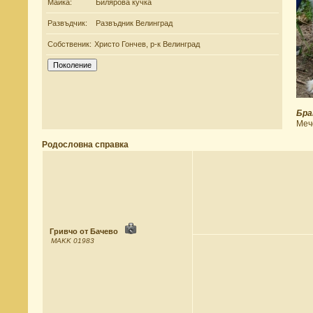
Майка:
Билярова кучка
Развъдчик:
Развъдник Велинград
Собственик:
Христо Гончев, р-к Велинград
Бра
Меч
Родословна справка
Гривчо от Бачево
MAKK 01983