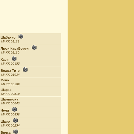
Шабанко
MAKK 01131
Люси КараБорун
MAKK 01130
Хари
MAKK 00455
Бодра Тито
MAKK 01034
Мечо
MAKK 00509
Шарка
MAKK 00510
Шампиона
MAKK 00643
Нели
MAKK 00858
Шаро
MAKK 00254
Бялка