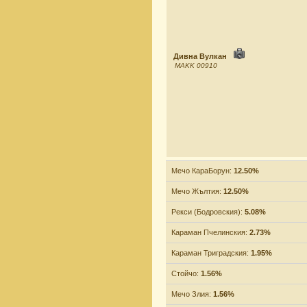
Дивна Вулкан
MAKK 00910
Мечо КараБорун:
12.50%
Мечо Жълтия:
12.50%
Рекси (Бодровския):
5.08%
Караман Пчелинския:
2.73%
Караман Триградския:
1.95%
Стойчо:
1.56%
Мечо Злия:
1.56%