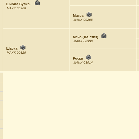
Шибил Вулкан
MAKK 00908
Митра
MAKK 00265
Мечо (Жълтия)
MAKK 00330
Шарка
MAKK 00329
Роска
MAKK 03014