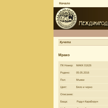
Начало
Кучета
Мрако
ПК Номер:
MAKK 01626
Родено:
05.05.2016
Пол:
Мъжки
Цвят:
Бяло и черно
Описание:
Баща:
Радул КараБорун