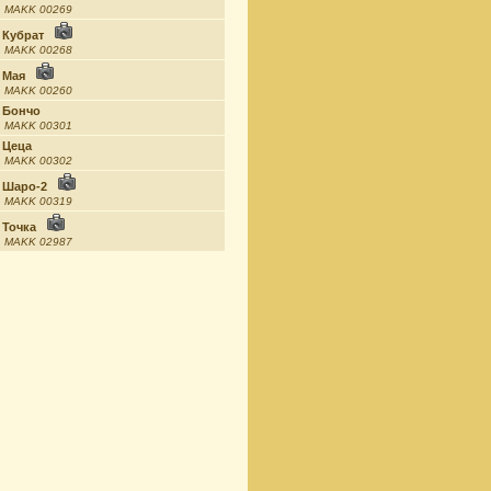
MAKK 00269
Кубрат
MAKK 00268
Мая
MAKK 00260
Бончо
MAKK 00301
Цеца
MAKK 00302
Шаро-2
MAKK 00319
Точка
MAKK 02987