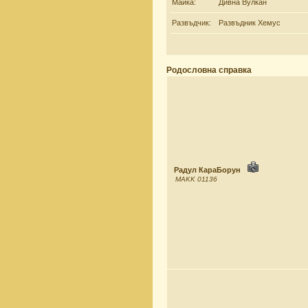
Майка:
Дивна Вулкан
Развъдчик:
Развъдник Хемус
Родословна справка
Радул КараБорун
MAKK 01136