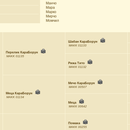
Манчо
Мара
Марко
Мирчо
Момчил
Шабан КараБорун
MAKK 01133
Перелик КараБорун
MAKK 01135
Рижа Тито
MAKK 01132
Мечо КараБорун
MAKK 00507
Меца КараБорун
MAKK 01134
Меца
MAKK 00642
Помака
MAKK 00255