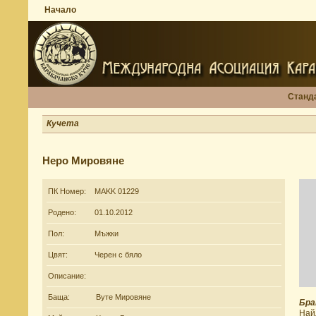
Начало
Станд
Кучета
Неро Мировяне
ПК Номер:
MAKK 01229
Родено:
01.10.2012
Пол:
Мъжки
Цвят:
Черен с бяло
Описание:
Баща:
Вуте Мировяне
Бра
Най