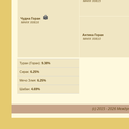
MAKK 00815
Чудна Горан
MAKK 00816
Антика Горан
MAKK 00810
Туран (Горан):
9.38%
Сирак:
6.25%
Мечо Злия:
6.25%
Шабан:
4.69%
(c) 2015 - 2026 Между