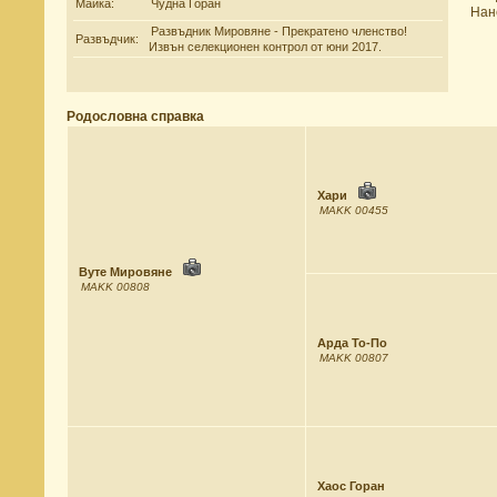
Майка:
Чудна Горан
Нан
Развъдник Мировяне - Прекратено членство!
Развъдчик:
Извън селекционен контрол от юни 2017.
Родословна справка
Хари
MAKK 00455
Вуте Мировяне
MAKK 00808
Арда То-По
MAKK 00807
Хаос Горан